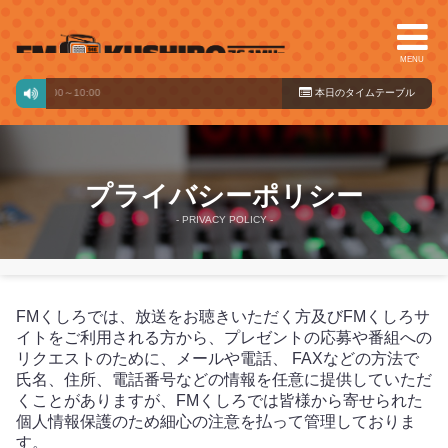
MENU
です
00:00～10:00
本日のタイ
ムテーブル
プライバシーポリシー
- PRIVACY POLICY -
FMくしろでは、放送をお聴きいただく方及びFMくしろサ
イトをご利用される方から、プレゼントの応募や番組への
リクエストのために、メールや電話、 FAXなどの方法で
氏名、住所、電話番号などの情報を任意に提供していただ
くことがありますが、FMくしろでは皆様から寄せられた
個人情報保護のため細心の注意を払って管理しておりま
す。